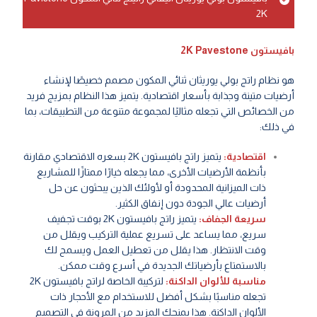
2K
بافيستون 2K Pavestone
هو نظام راتج بولي يوريثان ثنائي المكون مصمم خصيصًا لإنشاء
أرضيات متينة وجذابة بأسعار اقتصادية. يتميز هذا النظام بمزيج فريد
من الخصائص التي تجعله مثاليًا لمجموعة متنوعة من التطبيقات، بما
في ذلك:
اقتصادية:
يتميز راتج بافيستون 2K بسعره الاقتصادي مقارنة
بأنظمة الأرضيات الأخرى، مما يجعله خيارًا ممتازًا للمشاريع
ذات الميزانية المحدودة أو لأولئك الذين يبحثون عن حل
أرضيات عالي الجودة دون إنفاق الكثير.
سريعة الجفاف:
يتميز راتج بافيستون 2K بوقت تجفيف
سريع، مما يساعد على تسريع عملية التركيب ويقلل من
وقت الانتظار. هذا يقلل من تعطيل العمل ويسمح لك
بالاستمتاع بأرضياتك الجديدة في أسرع وقت ممكن.
مناسبة للألوان الداكنة:
لتركيبة الخاصة لراتج بافيستون 2K
تجعله مناسبًا بشكل أفضل للاستخدام مع الأحجار ذات
الألوان الداكنة. هذا يمنحك المزيد من المرونة في التصميم