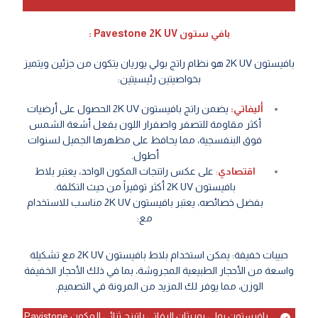
بافي ستون Pavestone 2K UV :
بافيستون 2K UV هو نظام راتج بولي يوريان يتكون من جزئين ويتميز
بخواصيتين رئيسيتين:
أليفاتي:
يضمن راتج بافيستون 2K UV الحصول على أرضيات
أكثر مقاومة للتصفر واصفرار اللون بفعل أشعة الشمس
فوق البنفسجية، مما يحافظ على مظهرها الجميل لسنوات
أطول.
اقتصادي
:
على عكس راتنجات المكون الواحد، يعتبر بلاط
بافيستون 2K UV أكثر توفيراً من حيث التكلفة.
بفضل خصائصه، يعتبر بافيستون 2K UV مناسب للاستخدام
مع:
حبيبات خفيفة: يمكن استخدام بلاط بافيستون 2K UV مع تشكيلة
واسعة من الأحجار الطبيعية المجروشة، بما في ذلك الأحجار الخفيفة
الوزن، مما يوفر لك المزيد من المرونة في التصميم.
بافيستون بولي يوريثان اليفاتي راتينج ثنائي المكون Pavistone