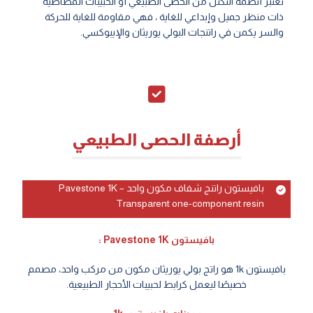
تعتبر أنظمة التكتل من الحصى الطبيعي أو الحبيبات المطاطية
ذات منظر جميل وإبداعي للغاية ، فهي مقاومة للغاية للحركة
والسر يكمن في راتنجات البولي يوريثان والإيبوكسي.
أرصفة الحصى الطبيعي
بافيستون راتنج شفاف مكون واحد Pavestone 1K –
Transparent one-component resin
بافيستون Pavestone 1K :
بافيستون 1k هو راتج بولي يوريثان مكون من مركب واحد، مصمم
خصيصًا ليعمل كرابط لحبيبات الأحجار الطبيعية.