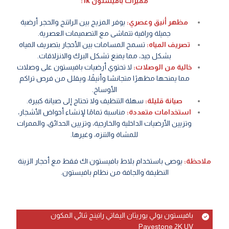
مميزات بافيستون 1k:
مظهر أنيق وعصري:
يوفر المزيج بين الراتنج والحجر أرضية
جميلة وراقية تتماشى مع التصميمات العصرية.
تصريف المياه:
تسمح المسامات بين الأحجار بتصريف المياه
بشكل جيد، مما يمنع تشكل البرك والانزلاقات.
خالية من الوصلات:
لا تحتوي أرضيات بافيستون على وصلات
مما يمنحها مظهرًا متجانسًا وأنيقًا، ويقلل من فرص تراكم
الأوساخ.
صيانة قليلة:
سهلة التنظيف ولا تحتاج إلى صيانة كبيرة.
استخدامات متعددة:
مناسبة تمامًا لإنشاء أحواض الأشجار،
وتزيين الأرضيات الداخلية والخارجية، وتزيين الحدائق، والممرات
للمشاة والتنزه، وغيرها.
ملاحظة:
يوصى باستخدام بلاط بافيستون ١ك فقط مع أحجار الزينة
النظيفة والجافة من نظام بافيستون.
بافيستون بولي يوريثان اليفاتي راتينج ثنائي المكون
Pavestone 2K UV