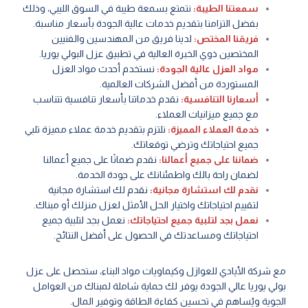
سمعتنا الطيبة:
نتمتع بسمعة طيبة في السوق الليبي، وذلك
بفضل التزامنا بتقديم خدمات عالية الجودة بأسعار مناسبة.
فريقنا المختص:
لدينا فريق من المهندسين والفنيين
المختصين ذوي الخبرة العالية في تطبيق عزل البولي يوريا.
مواد العزل عالية الجودة:
نستخدم أحدث مواد العزل
المستوردة من أفضل الشركات العالمية.
أسعارنا التنافسية:
نقدم خدماتنا بأسعار تنافسية تتناسب
مع جميع ميزانيات العملاء.
خدمة العملاء المميزة:
نلتزم بتقديم خدمة عملاء مميزة تلبي
جميع احتياجاتك وترضي توقعاتك.
ضماننا على جميع أعمالنا:
نقدم ضمانًا على جميع أعمالنا
لضمان راحة بالك واطمئنانك على جودة الخدمة.
نقدم لك استشارة مجانية:
نقدم لك استشارة مجانية
لتقييم احتياجاتك واختيار الحل الأمثل لعزل منزلك أو مبناك.
نعمل بجد لتلبية جميع احتياجاتك:
نعمل بجد لتلبية جميع
احتياجاتك ومساعدتك في الحصول على أفضل النتائج.
مع شركة الأيادي للعوازل وكيماويات مواد البناء، ستحصل على عزل
بولي يوريا عالي الجودة يوفر لك حماية شاملة لمبناك من العوامل
الجوية ويُساهم في تحسين كفاءة الطاقة وتوفير المال.