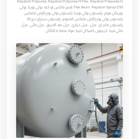
Rayston Polyurea
,
Rayston Polyurea H Flex
,
Rayston Polyurea H
Rayston Spray D50
,
Flex Alum
,
إمبير ماكس تو كيه
,
بولي يوريا
,
بولي
يوريثان فوم
,
رايستون بولي يوريا
,
رايستون بولي يوريا إتش فليكس
,
رايستون بولي يوريا إتش فليكس المنيوم
,
رايستون سبراي دي 50
,
رايستون فاير اي
,
عزل
,
عزل حراري
,
عزل ضد الحريق
,
عزل مائي
,
عزل
مائي ليبيا
,
كريبتون كميكال ليبيا
,
مواد مضادة للتآكل