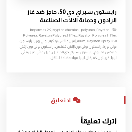
رايستون سبراي دي 50: حاجز ضد غاز
الرادون وحماية الآلات الصناعية
Impermax 2K
,
krypton chemical
,
polyurea
,
Rayston
Polyurea
,
Rayston Polyurea H Flex
,
Rayston Polyurea H Flex
Rayston Spray D50
,
Alum
,
إمبير ماكس تو كيه
,
بولي يوريا
,
رايستون
بولي يوريا
,
رايستون بولي يوريا إتش فليكس
,
رايستون بولي يوريا إتش
فليكس المنيوم
,
رايستون سبراي دي 50
,
عزل
,
عزل مائي
,
عزل مائي
ليبيا
,
كريبتون كميكال ليبيا
,
مواد مضادة للتآكل
لا تعليق
اترك تعليقاً