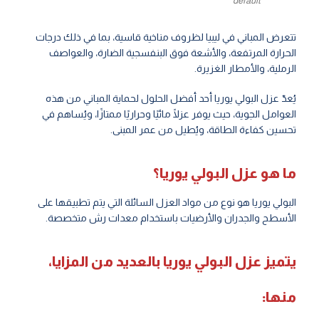
default
تتعرض المباني في ليبيا لظروف مناخية قاسية، بما في ذلك درجات
الحرارة المرتفعة، والأشعة فوق البنفسجية الضارة، والعواصف
الرملية، والأمطار الغزيرة.
يُعدّ عزل البولي يوريا أحد أفضل الحلول لحماية المباني من هذه
العوامل الجوية، حيث يوفر عزلًا مائيًا وحراريًا ممتازًا، ويُساهم في
تحسين كفاءة الطاقة، ويُطيل من عمر المبنى.
ما هو عزل البولي يوريا؟
البولي يوريا هو نوع من مواد العزل السائلة التي يتم تطبيقها على
الأسطح والجدران والأرضيات باستخدام معدات رش متخصصة.
يتميز عزل البولي يوريا بالعديد من المزايا،
منها: