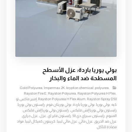
بولي يوريا باردة: عزل الأسطح
المسطحة ضد الماء والبخار
Cold Polyurea
,
Impermax 2K
,
krypton chemical
,
polyurea
,
Rayston Fire E
,
Rayston Polyurea
,
Rayston Polyurea H Flex
,
Rayston Spray D50
,
Rayston Polyurea H Flex Alum
,
إمبير ماكس تو
كيه
,
بولي يوريا
,
بولي يوريا باردة
,
بولي يوريثان فوم
,
رايستون بولي يوريا
,
رايستون بولي يوريا إتش فليكس
,
رايستون بولي يوريا إتش فليكس
المنيوم
,
رايستون سبراي دي 50
,
رايستون فاير اي
,
عزل
,
عزل حراري
,
عزل ضد الحريق
,
عزل مائي
,
عزل مائي ليبيا
,
كريبتون كميكال ليبيا
,
مواد
مضادة للتآكل