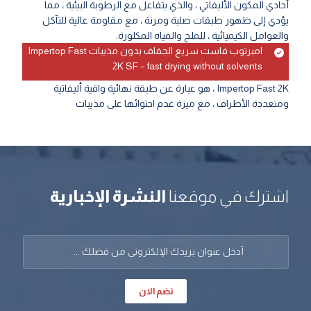
أحادي المكون الأليفاتي ، والذي يتفاعل مع الرطوبة البيئية ، مما
يؤدي إلى ظهور طبقات صلبة ومرنة ، مع مقاومة عالية للتآكل
والعوامل الكيميائية ، للملح والمياه المكلورة.
امبرتوب فاست سريع الجفاف بدون مذيبات Impertop Fast
2K SF – fast drying without solvents
Impertop Fast 2K ، هو عبارة عن طبقة نهائية واقية أليفاتية
ومتعددة الأطراف ، مع ميزة عدم احتوائها على مذيبات
اشترك في موقعنا
النشرة الإخبارية
نضم الان