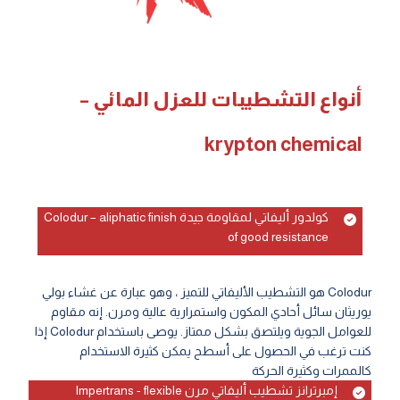
أنواع التشطيبات للعزل المائي
–
krypton chemical
كولدور أليفاتي لمقاومة جيدة Colodur – aliphatic finish
of good resistance
Colodur هو التشطيب الأليفاتي للتميز ، وهو عبارة عن غشاء بولي
يوريثان سائل أحادي المكون واستمرارية عالية ومرن. إنه مقاوم
للعوامل الجوية ويلتصق بشكل ممتاز. يوصى باستخدام Colodur إذا
كنت ترغب في الحصول على أسطح يمكن كثيرة الاستخدام
كالممرات وكثيرة الحركة
إمبرترانز تشطيب أليفاتي مرن Impertrans - flexible