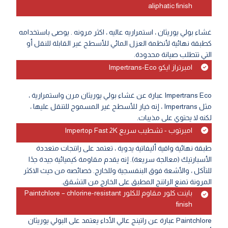
aliphatic finish
غشاء بولي يوريثان ، استمراريه عاليه ، اكثر مرونه . يوصى باستخدامه
كطبقة نهائية لأنظمة العزل المائي للأسطح غير القابلة للنقل أو
التي تتطلب صيانة محدودة.
امبرتراز ايكو Impertrans-Eco
Impertrans Eco عبارة عن غشاء بولي يوريثان مرن واستمرارية ،
مثل Impertrans ، إنه خيار للأسطح غير المسموح للتنقل عليها ،
لكنه لا يحتوي على مذيبات.
امبرتوب - تشطيب سريع Impertop Fast 2K
طبقة نهائية واقية أليفاتية يدوية ، تعتمد على راتنجات متعددة
الأسبارتيك (معالجة سريعة). إنه يقدم مقاومة كيميائية جيدة جدًا
للتآكل ، والأشعة فوق البنفسجية وللخارج. خصائصه من حيث الاكثر
المرونة تمنع الراتنج المطبق على الخارج من التشقق.
باينت كلور مقاوم للكلور Paintchlore – chlorine-resistant
finish
Paintchlore عبارة عن راتينج عالي الأداء يعتمد على البولي يوريثان