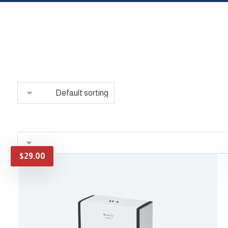
$
29.00