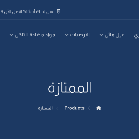
هل لديك أسئلة؟ اتصل الآن 019 63 55 92 218+
ي
عزل مائي
الارضيات
مواد مضادة للتآكل
الممتازة
Products
الممتازة