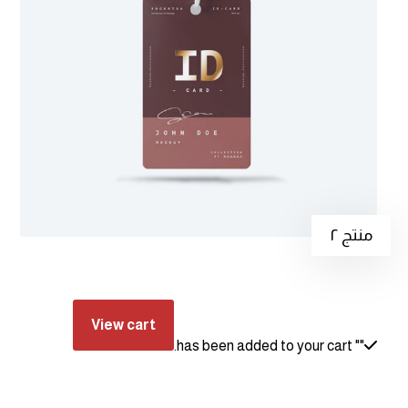
منتج ٢
View cart
" has been added to your cart.
"