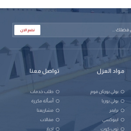
نضم الان
مواد العزل
تواصل معنا
بولي يورثان فوم
طلب خدمات
بولي يوريا
أسألة مكررة
برايمر
مشاريعنا
ايبوكسي
مقالات
توب كوت
اخبار