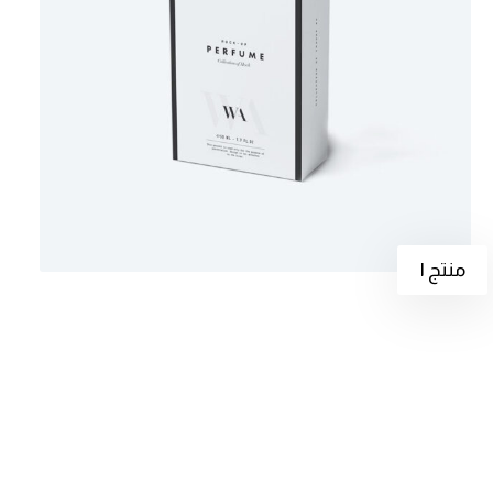
منتج ١