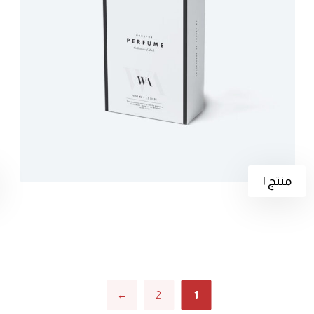
منتج ١
←
2
1