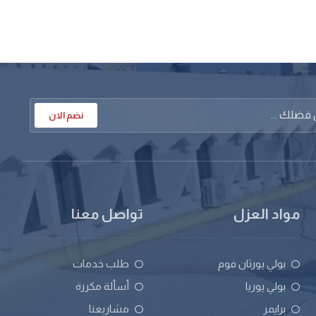
نضم الان
مواد العزل
تواصل معنا
بولي يورثان فوم
طلب خدمات
بولي يوريا
أسألة مكررة
برايمر
مشاريعنا