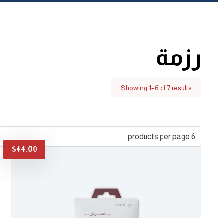
رزمة
Showing 1–6 of 7 results
$
44.00