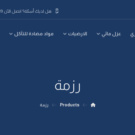
هل لديك أسئلة؟ اتصل الآن 019 63 55 92 218+
ي
عزل مائي
الارضيات
مواد مضادة للتآكل
رزمة
Products
رزمة