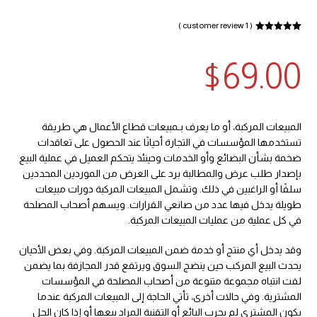
( 1 customer review )
Rated
5
out
1
of 5 based
on
$
69.00
customer
rating
المبيعات المركبة، أو ما يعرف بـمبيعات قطاع الأعمال هي طريقة
تستخدمها المؤسسات في التجارة أحيانًا عند الحصول على تعاقدات
ضخمة بشأن البضائع وأو الخدمات وحينئذ يتحكم العميل في عملية البيع
بإصدار طلب عرض والمطالبة برد على العرض من الموردين المحددين
سلفًا أو الراغبين في ذلك. وتشمل المبيعات المركبة دورات مبيعات
طويلة يدخل فيها عدد من صانعي القرارات. ويسهم أصحاب المصلحة
في كل عملية من عمليات المبيعات المركبة.
وقد يدخل أي منتج أو خدمة ضمن المبيعات المركبة. وفي بعض الأحيان
يحدث البيع المركب حين ينضج السوق ويرتفع قدر المجازفة بما يضمن
لفت انتباه مجموعة متنوعة من أصحاب المصلحة في المؤسسات
المشترية. وفي حالات أخرى، تأتي الحاجة إلى المبيعات المركبة عندما
يكون المشتري لم يجرب البائع أو التقنية المراد بيعها أو إذا كان الحل