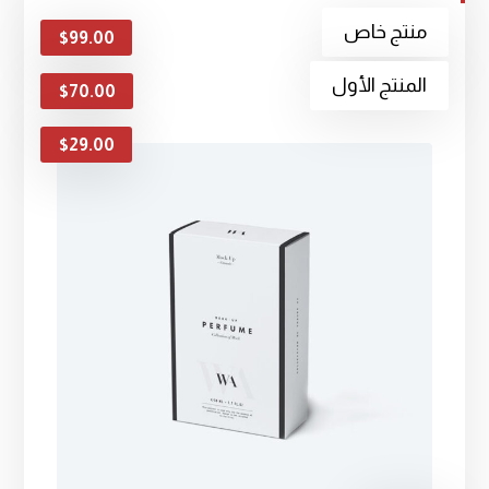
منتج خاص
$
99.00
المنتج الأول
$
70.00
$
29.00