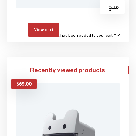
منتج ١
View cart
" has been added to your cart.
"
Recently viewed products
$
69.00