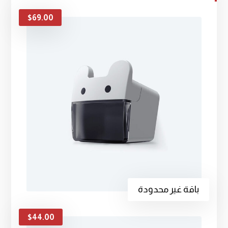
$
69.00
باقة غير محدودة
$
44.00