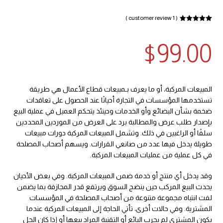
( 1 customer review )
Rated
5
out
1
of 5 based
on
$
99.00
customer
rating
المبيعات المركبة، أو ما يعرف بـمبيعات قطاع الأعمال هي طريقة
تستخدمها المؤسسات في التجارة أحيانًا عند الحصول على تعاقدات
ضخمة بشأن البضائع وأو الخدمات وحينئذ يتحكم العميل في عملية البيع
بإصدار طلب عرض والمطالبة برد على العرض من الموردين المحددين
سلفًا أو الراغبين في ذلك. وتشمل المبيعات المركبة دورات مبيعات
طويلة يدخل فيها عدد من صانعي القرارات. ويسهم أصحاب المصلحة
في كل عملية من عمليات المبيعات المركبة.
وقد يدخل أي منتج أو خدمة ضمن المبيعات المركبة. وفي بعض الأحيان
يحدث البيع المركب حين ينضج السوق ويرتفع قدر المجازفة بما يضمن
لفت انتباه مجموعة متنوعة من أصحاب المصلحة في المؤسسات
المشترية. وفي حالات أخرى، تأتي الحاجة إلى المبيعات المركبة عندما
يكون المشتري لم يجرب البائع أو التقنية المراد بيعها أو إذا كان الحل