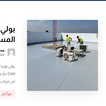
بولي 
المسط
ons
2025
Cold ح
من مركب بو
اقرأ أكثر