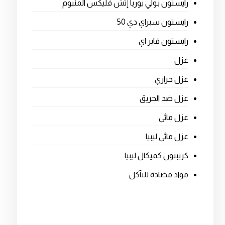
رايستون بولي يوريا إتش فليكس المنيوم
رايستون سبراي دي 50
رايستون فاير اي
عزل
عزل حراري
عزل ضد الحريق
عزل مائي
عزل مائي ليبيا
كريبتون كميكال ليبيا
مواد مضادة للتآكل