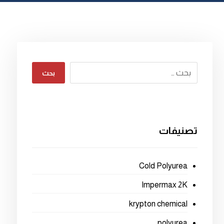
بحث
تصنيفات
Cold Polyurea
Impermax 2K
krypton chemical
polyurea