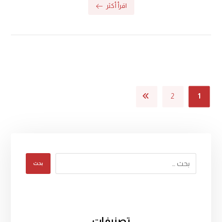
اقرأ أكثر
2
1
بحث
تصنيفات